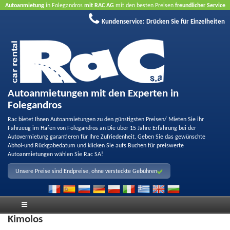
Autoanmietung
in Folegandros
mit RAC AG
mit den besten Preisen
freundlicher Service
und
Qualität
Buchen Sie jetzt, profitieren Sie von unseren Angeboten
ohne Kreditkarte
Kundenservice:
Drücken Sie für Einzelheiten
Autoanmietungen mit den Experten in
Folegandros
Rac bietet Ihnen Autoanmietungen zu den günstigsten Preisen/ Mieten Sie ihr
Fahrzeug im Hafen von Folegandros an Die über 15 Jahre Erfahrung bei der
Autovermietung garantieren für Ihre Zufriedenheit. Geben Sie das gewünschte
Abhol-und Rückgabedatum und klicken Sie aufs Buchen für preiswerte
Autoanmietungen wählen Sie Rac SA!
Unsere Preise sind Endpreise, ohne versteckte Gebühren
Kimolos