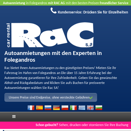
Autoanmietung
in Folegandros
mit RAC AG
mit den besten Preisen
freundlicher Service
und
Qualität
Buchen Sie jetzt, profitieren Sie von unseren Angeboten
ohne Kreditkarte
Kundenservice:
Drücken Sie für Einzelheiten
Autoanmietungen mit den Experten in
Folegandros
Rac bietet Ihnen Autoanmietungen zu den günstigsten Preisen/ Mieten Sie ihr
Fahrzeug im Hafen von Folegandros an Die über 15 Jahre Erfahrung bei der
Autovermietung garantieren für Ihre Zufriedenheit. Geben Sie das gewünschte
Abhol-und Rückgabedatum und klicken Sie aufs Buchen für preiswerte
Autoanmietungen wählen Sie Rac SA!
Unsere Preise sind Endpreise, ohne versteckte Gebühren
Schon gebucht?
Sehen, drucken oder stornieren Sie Ihre Buchung