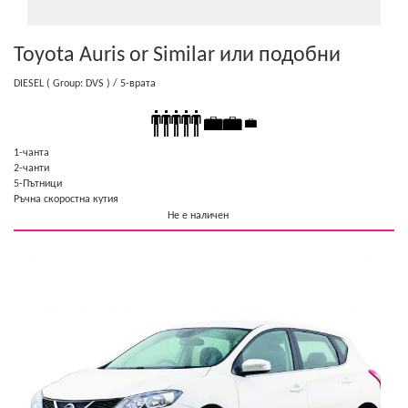
Toyota Auris or Similar
или подобни
DIESEL
( Group: DVS )
/ 5-врата
1-чанта
2-чанти
5-Пътници
Ръчна скоростна кутия
Не е наличен