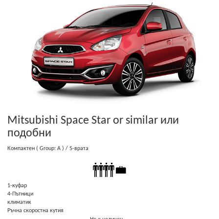
Mitsubishi Space Star or similar
или
подобни
Компактен
( Group: A )
/ 5-врата
1-куфар
4-Пътници
климатик
Ръчна скоростна кутия