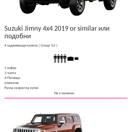
Suzuki Jimny 4x4 2019 or similar
или
подобни
4 задвижващи колела
( Group: G2 )
1-куфар
1-чанта
4-Пътници
климатик
Ръчна скоростна кутия
Не е наличен