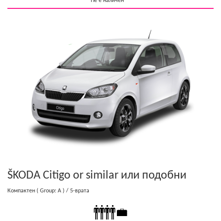
Не е наличен
ŠKODA Citigo or similar
или подобни
Компактен
( Group: A )
/ 5-врата