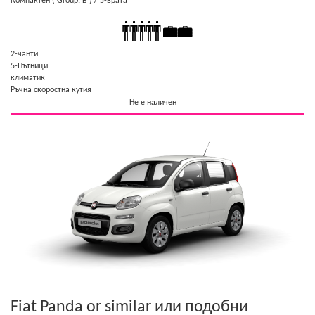
Компактен
( Group: B )
/ 5-врата
2-чанти
5-Пътници
климатик
Ръчна скоростна кутия
Не е наличен
Fiat Panda or similar
или подобни