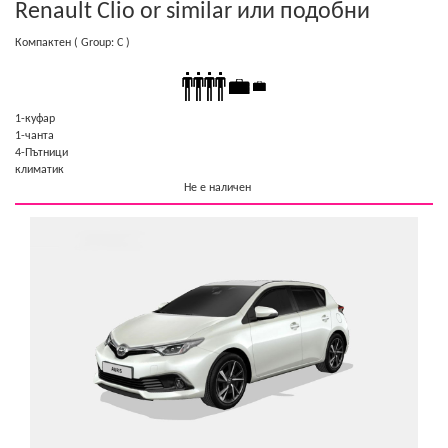
Renault Clio or similar
или подобни
Компактен
( Group: C )
1-куфар
1-чанта
4-Пътници
климатик
Не е наличен