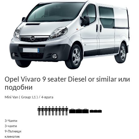
Opel Vivaro 9 seater Diesel or similar
или
подобни
Mini Van
( Group: L1 )
/ 4-врата
3-Чанти
3-чанти
9-Пътници
климатик