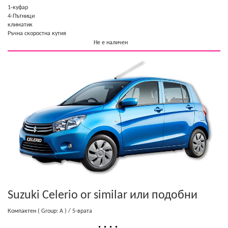
1-куфар
4-Пътници
климатик
Ръчна скоростна кутия
Не е наличен
Suzuki Celerio or similar
или подобни
Компактен
( Group: A )
/ 5-врата