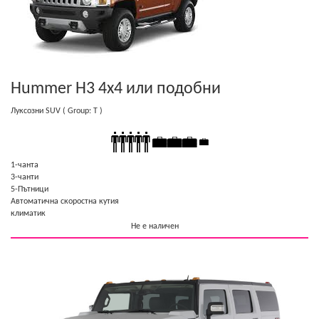
Hummer H3 4x4
или подобни
Луксозни SUV
( Group: T )
1-чанта
3-чанти
5-Пътници
Автоматична скоростна кутия
климатик
Не е наличен