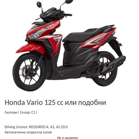
Honda Vario 125 cc
или подобни
Скутери
( Group: C1 )
Driving Licence: REQUIRED A, A1, A2 (EU)
Автоматична скоростна кутия
Не е наличен