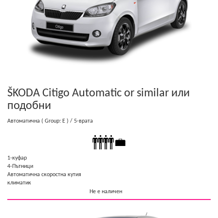
ŠKODA Citigo Automatic or similar
или
подобни
Автоматична
( Group: E )
/ 5-врата
1-куфар
4-Пътници
Автоматична скоростна кутия
климатик
Не е наличен