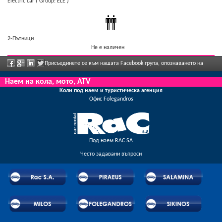
Electric car
( Group: ELE )
2-Пътници
Не е наличен
Присъединете се към нашата Facebook група, опознаването на
персонала, моля, изпратете ни обратна информация и да се насладите редовно
Наем на кола, мото, ATV
Коли под наем и туристическа агенция
рекламираните отстъпки и предложения.
Oфис Folegandros
Под наем RAC SA
Често задавани въпроси