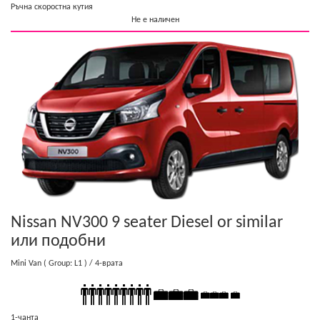
Ръчна скоростна кутия
Не е наличен
Nissan NV300 9 seater Diesel or similar
или подобни
Mini Van
( Group: L1 )
/ 4-врата
1-чанта