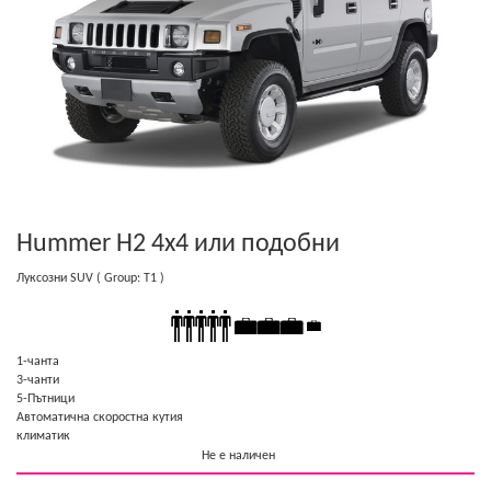
Hummer H2 4x4
или подобни
Луксозни SUV
( Group: T1 )
1-чанта
3-чанти
5-Пътници
Автоматична скоростна кутия
климатик
Не е наличен