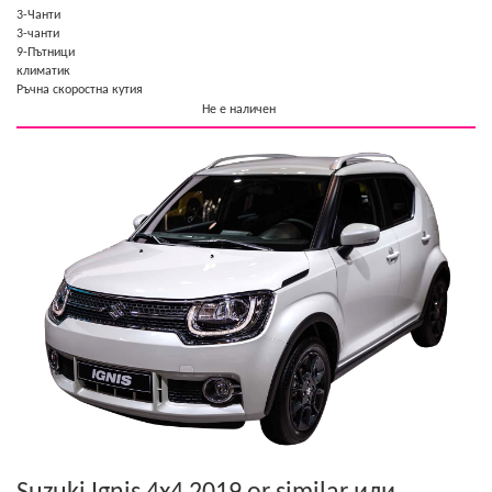
3-Чанти
3-чанти
9-Пътници
климатик
Ръчна скоростна кутия
Не е наличен