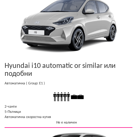
Hyundai i10 automatic or similar
или
подобни
Автоматична
( Group: E1 )
2-чанти
5-Пътници
Автоматична скоростна кутия
Не е наличен