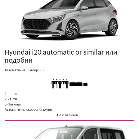
Hyundai i20 automatic or similar
или
подобни
Автоматична
( Group: F )
1-чанта
2-чанти
5-Пътници
Автоматична скоростна кутия
Не е наличен