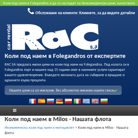
Коли под наем в Folegandros и да се насладят на безконкурентри цени, качествено
обслужване и възможност за професионален запис на нашия флот. Резервирайте
Обслужване на клиенти:
Кликнете, за да видите детайли
онлайн, за да получите най-добрата цена. Не се изисква кредитна карта.
Коли под наем в Folegandros от експертите
RAC SA предлага ниски цени на коли под наем на Folegandros. Под колата си в
Folegandros порт и нашите над 15 години опит в наемните услуги гарантират
вашето удовлетворение. Въведете желаната дата на събиране и връщане и
щракнете върху проценти.
Нашите цени са ол инклузив, без абсолютно никакви скрити такси
Коли под наем в Milos - Нашата флота
Икономическа коли под наем и мотоциклет
>
Коли под наем в Milos - Нашата
флота