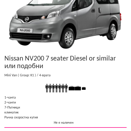
Nissan NV200 7 seater Diesel or similar
или подобни
Mini Van
( Group: K1 )
/ 4-врата
1-чанта
2-чанти
7-Пътници
климатик
Ръчна скоростна кутия
Не е наличен