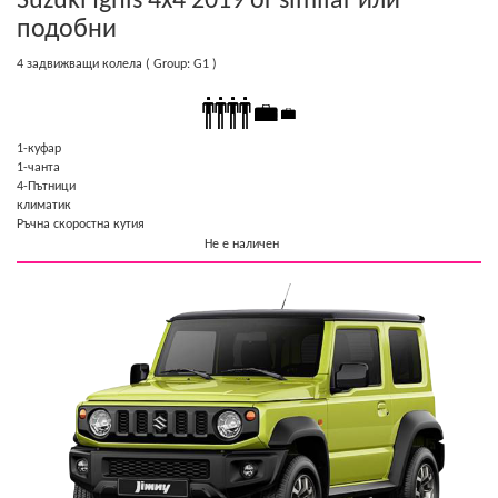
Suzuki Ignis 4x4 2019 or similar
или
подобни
4 задвижващи колела
( Group: G1 )
1-куфар
1-чанта
4-Пътници
климатик
Ръчна скоростна кутия
Не е наличен