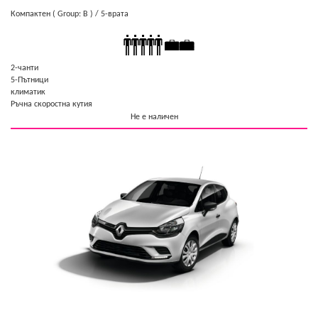
Компактен
( Group: B )
/ 5-врата
2-чанти
5-Пътници
климатик
Ръчна скоростна кутия
Не е наличен