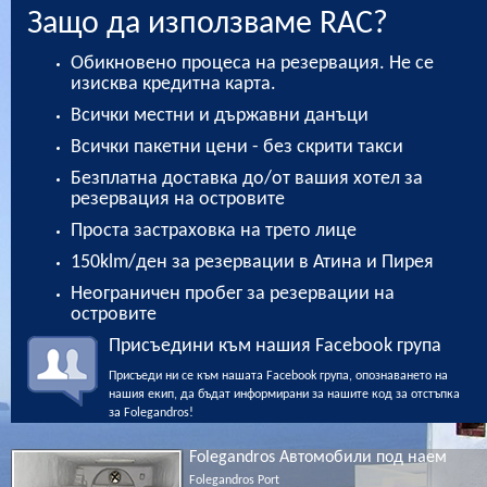
Защо да използваме RAC?
Обикновено процеса на резервация. Не се
изисква кредитна карта.
Всички местни и държавни данъци
Всички пакетни цени - без скрити такси
Безплатна доставка до/от вашия хотел за
резервация на островите
Проста застраховка на трето лице
150klm/ден за резервации в Атина и Пирея
Неограничен пробег за резервации на
островите
Присъедини към нашия Facebook група
Присъеди ни се към нашата Facebook група, опознаването на
нашия екип, да бъдат информирани за нашите код за отстъпка
за Folegandros!
Folegandros Автомобили под наем
Folegandros Port