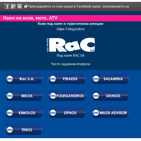
Присъединете се към нашата Facebook група, опознаването на
персонала, моля, изпратете ни обратна информация и да се насладите редовно
Наем на кола, мото, ATV
Коли под наем и туристическа агенция
рекламираните отстъпки и предложения.
Oфис Folegandros
Под наем RAC SA
Често задавани въпроси