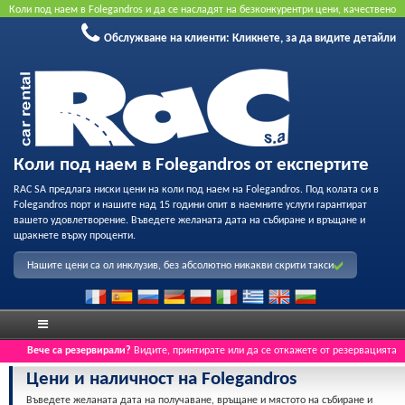
Коли под наем в Folegandros и да се насладят на безконкурентри цени, качествено
обслужване и възможност за професионален запис на нашия флот. Резервирайте
Обслужване на клиенти:
Кликнете, за да видите детайли
онлайн, за да получите най-добрата цена. Не се изисква кредитна карта.
Коли под наем в Folegandros от експертите
RAC SA предлага ниски цени на коли под наем на Folegandros. Под колата си в
Folegandros порт и нашите над 15 години опит в наемните услуги гарантират
вашето удовлетворение. Въведете желаната дата на събиране и връщане и
щракнете върху проценти.
Нашите цени са ол инклузив, без абсолютно никакви скрити такси
Вече са резервирали?
Видите, принтирате или да се откажете от резервацията
Цени и наличност на Folegandros
Въведете желаната дата на получаване, връщане и мястото на събиране и