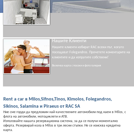
Нашите Клиенти
Нашите клиенти избират RAC всеки път, когато
посещават Folegandros. Прочетете коментарите на
клиентите и да изпратите собствени!
Включва карта с посоки и фото галерия
Rent a car в Milos,Sifnos,Tinos, Kimolos, Folegandros,
Sikinos, Salamina и Piraeus от RAC SA
Ние сме горди да предложим най-качествените автомобили под наем в Milos, с
флота на автомобили, мотоциклети и АТВ.
Използвайте нашата резервационна система, за да се получи моменталнα
оферта. Резервирай кола в Milos в три лесни стъпки. Не се изисква кредитна
карта.