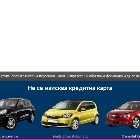
 група, опознаването на персонала, моля, изпратете ни обратна информация и да се н
Не се изисква кредитна карта
che Cayenne
Skoda Citigo Automatic
Chevrolet C