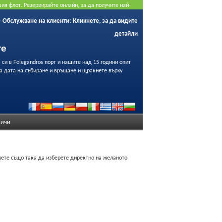
ия флот. Резервирайте онлайн, за да получите най-
Обслужване на клиенти:
Кликнете, за да видите
детайли
те
 си в Folegandros порт и нашите над 15 години опит
а дата на събиране и връщане и щракнете върху
ичи
ожете също така да изберете директно на желаното