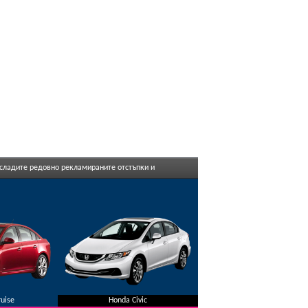
асладите редовно рекламираните отстъпки и
ruise
Honda Civic