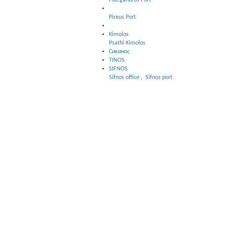
Folegandros Port
Pireus Port
Kimolos
Psathi Kimolos
Сикинос
TINOS
SIFNOS
Sifnos office
,
Sifnos port