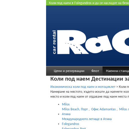
Коли под наем в Folegandros и да се насладят на без
добрата цена. Не се изисква кредитна карта.
Цени и резервации
Флот
Наемни станц
Коли под наем Дестинации за
Икономическа коли под наем и мотоциклет
>
Коли п
Намиране на мястото, където искате да наемете кол
място и коли под наем от отдаване под наем места п
Milos
Milos Beach, Порт
,
Офис Adamantas
,
Milos 
Атина
Международното летище в Атина
Folegandros