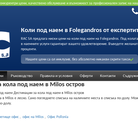
конкурентри цени, качествено обслужване и възможност за професионален запис на наш
Коли под наем в Folegandros от експерти
RAC SA предлага ниски цени на коли под наем на Folegandros. Под колата
в наемните услуги гарантират вашето удовлетворение. Въведете желанат
проценти.
Нашите цени са ол инклузив, без абсолютно никакви скрити такси
ии
Ръководство
Правила и условия
Оферти
Κонтакти
Съдружн
 кола под наем в Milos остров
од наем Дестинации за кола под наем в Milos остров
а в Milos е лесно. Само погледнете списъка на наличните места в списъка по-долу. М
о-долу.
летище офис
,
офис на Milos
,
Офис Pollonia