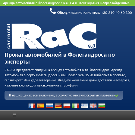
Аренда автомобиля
в Фолегандросе с
RAC CA
и наслаждаться
непревзойденные
тарифы
,
вежливое обслуживание
и
флот качества проката
.
Забронировать через
Обслуживание клиентов:
+30 210 40 80 300
Интернет
принять преимущество нашего Интернет предлагает.
Не нужна
кредитная карта.
Прокат автомобилей в Фолегандроса по
эксперты
RAC SA предлагает скидки на аренду автомобиля о-ва Фолегандрос. Аренда
автомобиля в порту Фолегандроса и наш более чем 15-летний опыт в прокате,
гарантирует Вам удовлетворение. Введите желаемые даты доставки и возврата,
нажмите кнопку для ознакомления с тарифами.
В наших ценах все включено, абсолютно никаких скрытых платежей