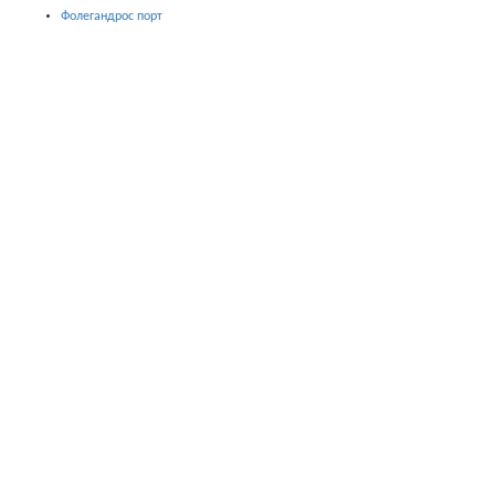
Фолегандрос порт