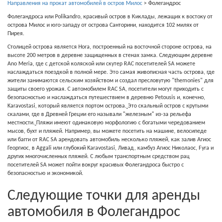
Направления на прокат автомобилей в остров Милос
>
Фолегандрос
Фолегандроса или Polikandro, красивый остров в Киклады, лежащих к востоку от
острова Милос и юго-западу от острова Санторини, находится 102 милях от
Пирея.
Столицей острова является Hora, построенный на восточной стороне острова, на
высоте 200 метров в деревне защищенных в стенах замка. Следующим деревне
Ano Meria, где с детской коляской или скутер RAC посетителей SA можете
наслаждаться поездкой в полной мере. Это самая живописная часть острова, где
жители занимаются сельским хозяйством и создал пресловутую "themonies" для
защиты своего урожая. С автомобилем RAC SA, посетители могут приходить с
безопасностью и наслаждаться путешествием в деревню Petousis и, конечно,
Karavostasi, который является портом острова.
Это скальный остров с крутыми
скалами, где в Древней Греции его называли "железным" из-за рельефа
местности.
Пляжи имеют одинаковую морфологию с богатыми чередованием
мысов, бухт и пляжей. Например, вы можете посетить на машине, велосипеде
или багги от RAC SA арендовать автомобиль несколько пляжей, как залив Агиос
Георгиос, в Aggali или глубокий Karavostasi, Ливад, камбуз Агиос Николаос, Fyra и
других многочисленных пляжей. С любым транспортным средством рац
посетителей SA может пойти вокруг красивых Фолегандроса быстро с
безопасностью и экономикой.
Следующие точки для аренды
автомобиля в Фолегандрос