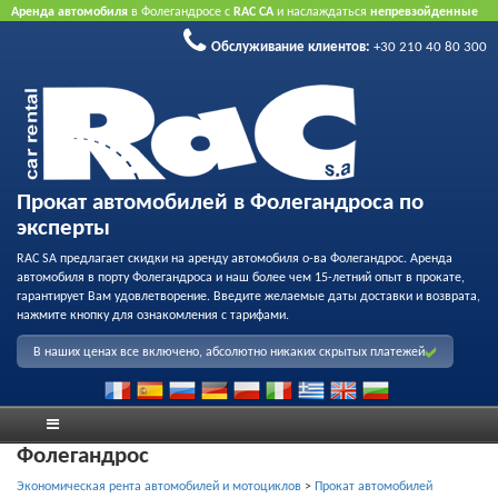
Аренда автомобиля
в Фолегандросе с
RAC CA
и наслаждаться
непревзойденные
тарифы
,
вежливое обслуживание
и
флот качества проката
.
Забронировать через
Обслуживание клиентов:
+30 210 40 80 300
Интернет
принять преимущество нашего Интернет предлагает.
Не нужна
кредитная карта.
Прокат автомобилей в Фолегандроса по
эксперты
RAC SA предлагает скидки на аренду автомобиля о-ва Фолегандрос. Аренда
автомобиля в порту Фолегандроса и наш более чем 15-летний опыт в прокате,
гарантирует Вам удовлетворение. Введите желаемые даты доставки и возврата,
нажмите кнопку для ознакомления с тарифами.
В наших ценах все включено, абсолютно никаких скрытых платежей
Фолегандрос
Экономическая рента автомобилей и мотоциклов
>
Прокат автомобилей