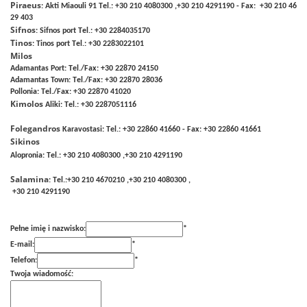
Piraeus
: Akti Miaouli 91 Τel.: +30 210 4080300 ,+30 210 4291190 - Fax: +30 210 46
29 403
Sifnos
: Sifnos port Τel.: +30 2284035170
Tinos
: Tinos port Τel.: +30 2283022101
Milos
Adamantas Port: Τel./Fax: +30 22870 24150
Adamantas Town: Τel./Fax: +30 22870 28036
Pollonia: Τel./Fax: +30 22870 41020
Kimolos
Aliki: Τel.: +30 2287051116
Folegandros
Karavostasi: Τel.: +30 22860 41660 - Fax: +30 22860 41661
Sikinos
Alopronia: Τel.: +30 210 4080300 ,+30 210 4291190
Salamina
: Τel.:+30 210 4670210 ,+30 210 4080300 ,
+30 210 4291190
Pełne imię i nazwisko:
*
E-mail:
*
Telefon:
*
Twoja wiadomość: