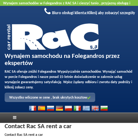
Wynajem samochodów
w Folegandros z
RAC SA
i cieszyć
tanio
,
przyjazną obsługę
i
jakości floty wynajmu
.
Rezerwacja online
, aby skorzystać z naszych ofert
Biuro obsługi klienta:
Kliknij aby zobaczyć szczegóły
internetowych.
nr kartę kredytową.
Wynajem samochodu na Folegandros przez
ekspertów
RAC SA oferuje zniżki Folegandros Wypożyczalnie samochodów. Wynająć samochód
w porcie Folegandros i nasze ponad 15-letnie doświadczenie w zakresie usług
wynajęcie gwarantujemy satysfakcję. Wpisz żądany odbioru i zwrotu daty podróży i
kliknij zobacz ceny.
Wszystko wliczone w cene , brak ukrytych kosztow
Contact Rac SA rent a car
Contact Rac SA rent a car