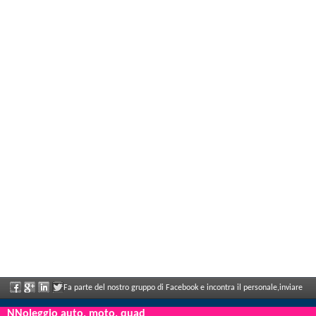
Fa parte del nostro gruppo di Facebook e incontra il personale,inviare
le sue valutazioni e ne aproffita i grandi sconti e le offerte che vengono annunciati
NNoleggio auto, moto, quad