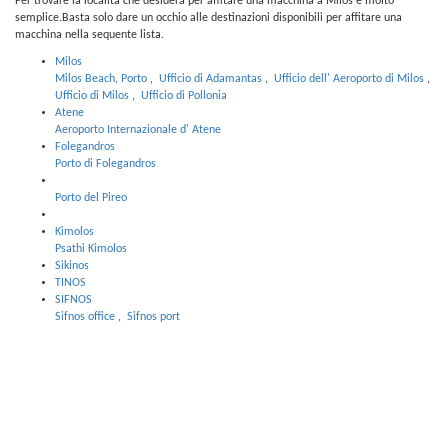
Per trovare la localita che desidera per affitare una macchina a Milos e molto
semplice.Basta solo dare un occhio alle destinazioni disponibili per affitare una
macchina nella sequente lista.
Milos
Milos Beach, Porto
,
Ufficio di Adamantas
,
Ufficio dell' Aeroporto di Milos
,
Ufficio di Milos
,
Ufficio di Pollonia
Atene
Aeroporto Internazionale d' Atene
Folegandros
Porto di Folegandros
Porto del Pireo
Kimolos
Psathi Kimolos
Sikinos
TINOS
SIFNOS
Sifnos office
,
Sifnos port