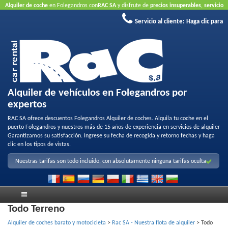
Alquiler de coche
en Folegandros con
RAC SA
y disfrute de
precios insuperables
,
servicio
amable
y
flota de alquiler de calidad
.
Reserve en línea
para aprovechar nuestras ofertas
Servicio al cliente:
Haga clic para
de Internet..
No requiere tarjeta de crédito
Alquiler de vehículos en Folegandros por
expertos
RAC SA ofrece descuentos Folegandros Alquiler de coches. Alquila tu coche en el
puerto Folegandros y nuestros más de 15 años de experiencia en servicios de alquiler
Garantizamos su satisfacción. Ingrese su fecha de recogida y retorno fechas y haga
clic en los tipos de vistas.
Nuestras tarifas son todo incluido, con absolutamente ninguna tarifas oculta
Todo Terreno
Alquiler de coches barato y motocicleta
>
Rac SA - Nuestra flota de alquiler
>
Todo