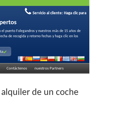
Servicio al cliente:
Haga clic para
xpertos
n el puerto Folegandros y nuestros más de 15 años de
aprovechar nuestras ofertas de Internet..
No requiere
fecha de recogida y retorno fechas y haga clic en los
lta
Contáctenos
nuestros Partners
l alquiler de un coche