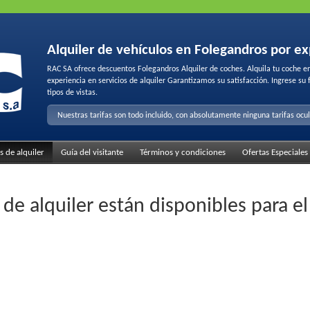
Alquiler de vehículos en Folegandros por e
RAC SA ofrece descuentos Folegandros Alquiler de coches. Alquila tu coche e
de
precios insuperables
,
servicio amable
y
flota de alquiler de calidad
.
Reserve en línea
para 
experiencia en servicios de alquiler Garantizamos su satisfacción. Ingrese su 
tipos de vistas.
Nuestras tarifas son todo incluido, con absolutamente ninguna tarifas ocu
s de alquiler
Guía del visitante
Términos y condiciones
Ofertas Especiales
 de alquiler están disponibles para e