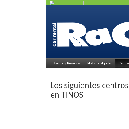
Alquiler de coche
en Folegandros con
RAC SA
y disfrute 
tarjeta de crédito
Tarifas y Reservas
Flota de alquiler
Centro
Los siguientes centros
en TINOS