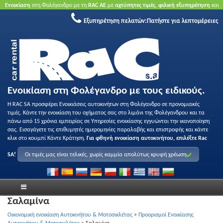
Ενοικίαση
στη Φολέγανδρο με τη
RAC ΑΕ
με
αχτύπητες τιμές
,
φιλική εξυπηρέτηση
και
ποιότητα
.
Κάντε κράτηση τώρα
για να επωφεληθείτε από τις προσφορές μας.
Χωρίς
Εξυπηρέτηση πελατών:
Πατήστε για λεπτομέρειες
πιστωτική κάρτα.
Ενοικίαση στη Φολέγανδρο με τους ειδικούς.
Η RAC SA προσφέρει Ενοικιάσεις αυτοκινήτων στη Φολέγανδρο σε προνομιακές
τιμές. Κάντε την ενοικίαση του οχήματος σας στο λιμάνι της Φολέγανδρου και τα
πάνω από 15 χρόνια εμπειρίας σε Υπηρεσίες ενοικίασης εγγυώνται την ικανοποίηση
σας. Εισαγάγετε τις επιθυμητές ημερομηνίες παραλαβής και επιστροφής και κάντε
κλικ στο κουμπί Κάντε Κράτηση.
Για φθηνή ενοικίαση αυτοκινήτου, επιλέξτε Rac
SA!
Οι τιμές μας είναι τελικές, χωρίς καμμία απολύτως κρυφή χρέωση
Σαλαμίνα
Οικονομική ενοικίαση Αυτοκινήτου & Μοτοσικλέτας
>
Προορισμοί Ενοικίασης