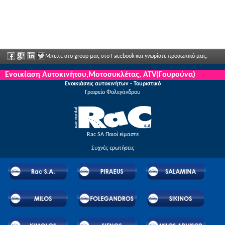
Μπείτε στο group μας στο Facebook και γνωρίστε προσωπικό μας,
πείτα μας τις απόψεις σας και απολαύστε μεγάλες εκπτώσεις και προσφορές που
Ενοικίαση Αυτοκινήτου,Μοτοσυκλέτας, ATV(Γουρούνα)
Ενοικιάσεις αυτοκινήτων - Τουριστικό
ανακοινώνονται τακτικά.
Γραφείο Φολεγάνδρου
Rac SA Ποιοί είμαστε
Συχνές ερωτήσεις