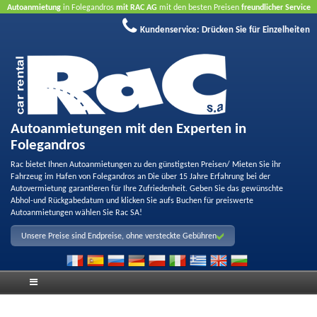
Autoanmietung
in Folegandros
mit RAC AG
mit den besten Preisen
freundlicher Service
und
Qualität
Buchen Sie jetzt, profitieren Sie von unseren Angeboten
ohne Kreditkarte
Kundenservice:
Drücken Sie für Einzelheiten
Autoanmietungen mit den Experten in
Folegandros
Rac bietet Ihnen Autoanmietungen zu den günstigsten Preisen/ Mieten Sie ihr
Fahrzeug im Hafen von Folegandros an Die über 15 Jahre Erfahrung bei der
Autovermietung garantieren für Ihre Zufriedenheit. Geben Sie das gewünschte
Abhol-und Rückgabedatum und klicken Sie aufs Buchen für preiswerte
Autoanmietungen wählen Sie Rac SA!
Unsere Preise sind Endpreise, ohne versteckte Gebühren