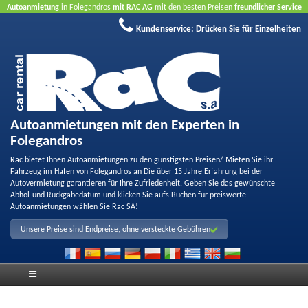
Autoanmietung
in Folegandros
mit RAC AG
mit den besten Preisen
freundlicher Service
und
Qualität
Buchen Sie jetzt, profitieren Sie von unseren Angeboten
ohne Kreditkarte
Kundenservice:
Drücken Sie für Einzelheiten
Autoanmietungen mit den Experten in
Folegandros
Rac bietet Ihnen Autoanmietungen zu den günstigsten Preisen/ Mieten Sie ihr
Fahrzeug im Hafen von Folegandros an Die über 15 Jahre Erfahrung bei der
Autovermietung garantieren für Ihre Zufriedenheit. Geben Sie das gewünschte
Abhol-und Rückgabedatum und klicken Sie aufs Buchen für preiswerte
Autoanmietungen wählen Sie Rac SA!
Unsere Preise sind Endpreise, ohne versteckte Gebühren