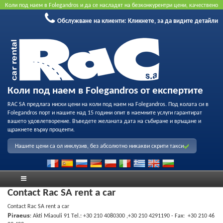
Коли под наем в Folegandros и да се насладят на безконкурентри цени, качествено
обслужване и възможност за професионален запис на нашия флот. Резервирайте
Обслужване на клиенти:
Кликнете, за да видите детайли
онлайн, за да получите най-добрата цена. Не се изисква кредитна карта.
Коли под наем в Folegandros от експертите
RAC SA предлага ниски цени на коли под наем на Folegandros. Под колата си в
Folegandros порт и нашите над 15 години опит в наемните услуги гарантират
вашето удовлетворение. Въведете желаната дата на събиране и връщане и
щракнете върху проценти.
Нашите цени са ол инклузив, без абсолютно никакви скрити такси
Contact Rac SA rent a car
Contact Rac SA rent a car
Piraeus
: Akti Miaouli 91 Τel.: +30 210 4080300 ,+30 210 4291190 - Fax: +30 210 46