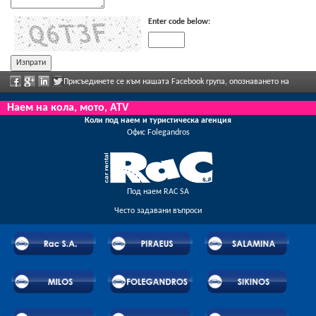
Enter code below:
Присъединете се към нашата Facebook група, опознаването на
персонала, моля, изпратете ни обратна информация и да се насладите редовно
Наем на кола, мото, ATV
Коли под наем и туристическа агенция
рекламираните отстъпки и предложения.
Oфис Folegandros
Под наем RAC SA
Често задавани въпроси