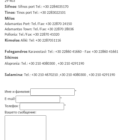
29 403
Sifnos
: Sifnos port Τel.: +30 2284035170
Tinos
: Tinos port Τel.: +30 2283022101
Milos
Adamantas Port: Τel./Fax: +30 22870 24150
Adamantas Town: Τel./Fax: +30 22870 28036
Pollonia: Τel./Fax: +30 22870 41020
Kimolos
Aliki: Τel: +30 2287051116
Folegandros
Karavostasi: Τel.: +30 22860 41660 - Fax: +30 22860 41661
Sikinos
Alopronia: Τel.: +30 210 4080300 , +30 210 4291190
Salamina
: Τel.: +30 210 4670210 ,+30 210 4080300 , +30 210 4291190
Име и фамилия:
*
E-mail:
*
Телефон :
*
Вашето съобщение: